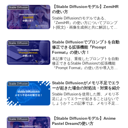
なります。この機能を使用することで、
よりプロンプトに忠実で品質が劣らない
【Stable Diffusionモデル】ZemiHR
Stable Diffusion
画像を生成できます。
の使い方
Stable Diffusionのモデルである、
『ZemiHR』の使い方についてプロンプ
ト(呪文)・画像生成例と共に解説してい
ます！商用利用の可否や、ダウンロード
方法、おすすめVAEについてもご紹介し
ています。
Stable Diffusionでプロンプトを自動
Stable Diffusion
修正できる拡張機能『Prompt
Format』の使い方！
本記事では、重複したプロンプトを自動
修正できるStable Diffusionの拡張機能
『Prompt Format』の使い方や導入方法
について詳しく解説しています。3つの項
目の使い分けなども紹介しますので、プ
ロンプト入力の際にぜひインストールし
Stable Diffusionがメモリ不足でエラ
Stable Diffusion
てみてください。
ーが起きた場合の対処法・対策を紹介
Stable Diffusionを使用した際、メモリ不
足によってエラーが起きることはないで
しょうか？この記事では、メモリ不足が
発生した際の対策・対処法についてご紹
介しています！メモリ不足に悩まされて
いる方はぜひ参考にしてみてください！
【Stable Diffusionモデル】Anime
Stable Diffusion
Pastel Dreamの使い方