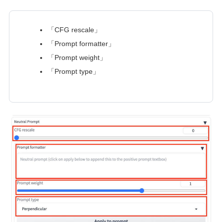
「CFG rescale」
「Prompt formatter」
「Prompt weight」
「Prompt type」