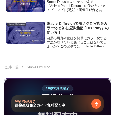
Stable Diffusionのモデルである、
『Anime Pastel Dream』の使い方につい
てプロンプト(呪文)・画像生成例と共に
解説しています！商用利用の可否や、ダ
ウンロード方法、おすすめVAEについて
もご紹介しています。
Stable Diffusionでモノクロ写真をカ
Stable Diffusion
ラー化できる拡張機能『DeOldify』の
使い方！
白黒の写真や動画を簡単にカラー化する
方法が知りたいと感じることはないでし
ょうか？この記事では、Stable Diffusion
を使って白黒の写真や動画をカラー化で
きる拡張機能「DeOldify」について解説
しています。ぜひご覧ください！
記事一覧
Stable Diffusion
10秒で受取完了
→
画像生成完全ガイド無料配布中
無料で受け