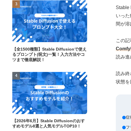
Stab
いった
間が溶
この記
Comf
【全1500種類】Stable Diffusionで使え
るプロンプト(呪文)一覧！入力方法やコ
読み進
ツまで徹底解説！
読み終
状態を
症
【2026年6月】Stable Diffusionのおす
すめモデル8選と人気モデルTOP10！
フラ