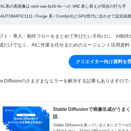
DXL系の黒画像は sdxl-vae-fp16-fix への VAE 差し替えが現在の打ち手
I(AUTOMATIC1111 / Forge 系 / ComfyUI)とGPU世代に合
プト・導入・制作フローをまとめて学びたい方向けに、AI制
成だけでなく、AIに作業を任せるためのエージェント活用資料
クリエイター向け資料を
able Diffisionのさまざまなエラーを解決する記事もあり
Stable Diffusionで画像生
説
Stable Diffusionを使っているとき
な時のために、Stable Diffusionで