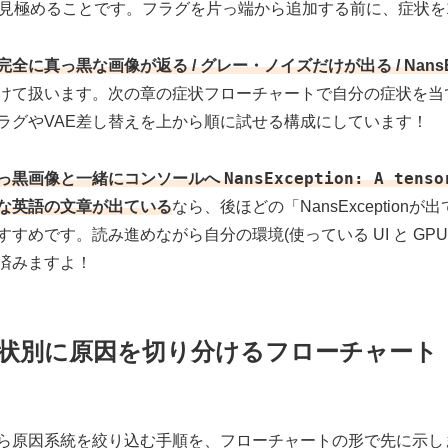
で見極めることです。フラグを片っ端から追加する前に、症状を
完全に真っ黒な画像が返る / グレー・ノイズだけが出る / NansE
けて扱います。次の章の症状フローチャートで自分の症状を当
ラグやVAE差し替えを上から順に試せる構成にしています！
NansException: A tenso
っ黒画像と一緒にコンソールへ
な英語の文章が出ている
なら、後ほどの「NansExceptio
すすめです。読み進めながら自分の環境(使っている UI と GP
済みますよ！
状別に原因を切り分けるフローチャート
ら原因系統を絞り込む手順を、フローチャートの形で先に示し