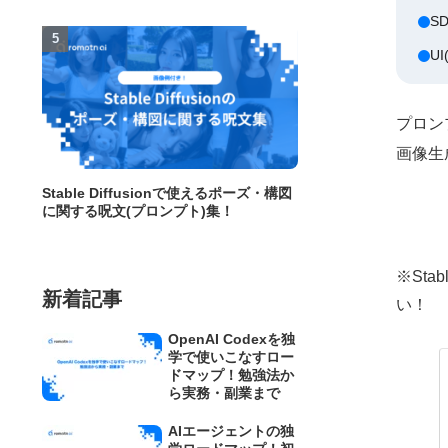
S
U
プロン
画像生
Stable Diffusionで使えるポーズ・構図
に関する呪文(プロンプト)集！
※St
新着記事
い！
OpenAI Codexを独
学で使いこなすロー
ドマップ！勉強法か
ら実務・副業まで
AIエージェントの独