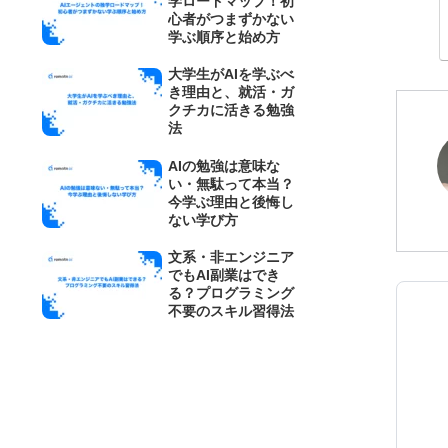
学ロードマップ！初
心者がつまずかない
学ぶ順序と始め方
大学生がAIを学ぶべ
き理由と、就活・ガ
クチカに活きる勉強
法
AIの勉強は意味な
い・無駄って本当？
今学ぶ理由と後悔し
ない学び方
文系・非エンジニア
でもAI副業はでき
る？プログラミング
不要のスキル習得法