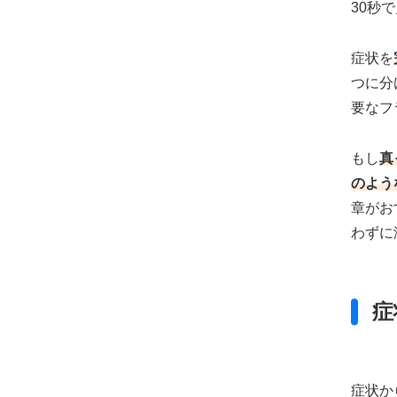
30秒
症状を
つに分
要なフ
もし
真
のよう
章がお
わずに
症
症状か