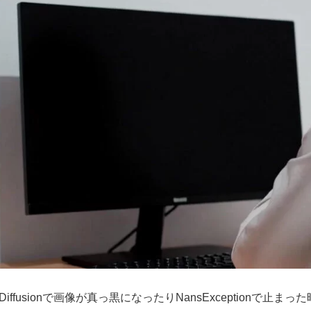
le Diffusionで画像が真っ黒になったりNansExceptio