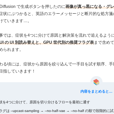
le Diffusion で生成ボタンを押したのに
画像が真っ黒になる・グレーや
症状にぶつかると、英語のエラーメッセージと断片的な処方箋
けていきます…。
事では、症状を4つに分けて原因と解決策を流れで追えるよう
yUI の UI 別読み替えと、GPU 世代別の推奨フラグ表
まで含め
められます。
わる頃には、症状から原因を絞り込んで一手目を試す順序、手
目指していきます！
内容をまとめると…
状を4つに分けて、原因を切り分けるフローを最初に通す
グは –upcast-sampling → –no-half-vae → –no-half の順で段階的