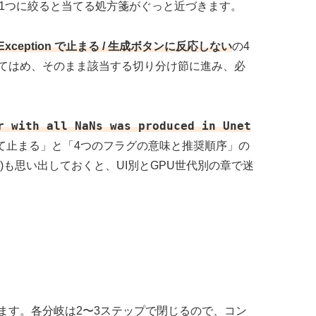
1つに絞ると当てる処方箋がぐっと近づきます。
xception で止まる / 生成ボタンに反応しない
の4
てはめ、そのまま該当する切り分け節に進み、必
r with all NaNs was produced in Unet
nが出て止まる」と「4つのフラグの意味と推奨順序」の
U)も思い出しておくと、UI別とGPU世代別の章で迷
ます。各分岐は2〜3ステップで閉じるので、コン