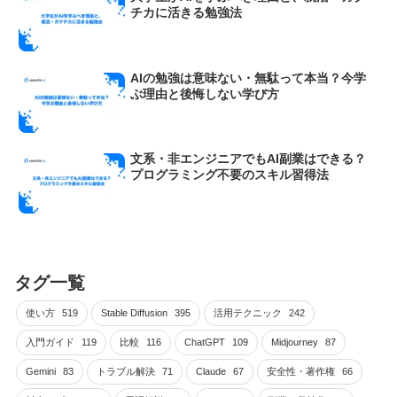
チカに活きる勉強法
AIの勉強は意味ない・無駄って本当？今学
ぶ理由と後悔しない学び方
文系・非エンジニアでもAI副業はできる？
プログラミング不要のスキル習得法
タグ一覧
使い方
519
Stable Diffusion
395
活用テクニック
242
入門ガイド
119
比較
116
ChatGPT
109
Midjourney
87
Gemini
83
トラブル解決
71
Claude
67
安全性・著作権
66