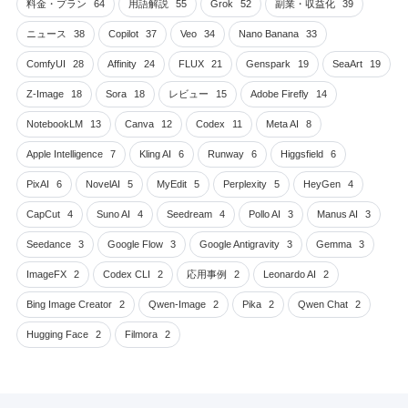
料金・プラン
64
用語解説
55
Grok
52
副業・収益化
39
ニュース
38
Copilot
37
Veo
34
Nano Banana
33
ComfyUI
28
Affinity
24
FLUX
21
Genspark
19
SeaArt
19
Z-Image
18
Sora
18
レビュー
15
Adobe Firefly
14
NotebookLM
13
Canva
12
Codex
11
Meta AI
8
Apple Intelligence
7
Kling AI
6
Runway
6
Higgsfield
6
PixAI
6
NovelAI
5
MyEdit
5
Perplexity
5
HeyGen
4
CapCut
4
Suno AI
4
Seedream
4
Pollo AI
3
Manus AI
3
Seedance
3
Google Flow
3
Google Antigravity
3
Gemma
3
ImageFX
2
Codex CLI
2
応用事例
2
Leonardo AI
2
Bing Image Creator
2
Qwen-Image
2
Pika
2
Qwen Chat
2
Hugging Face
2
Filmora
2