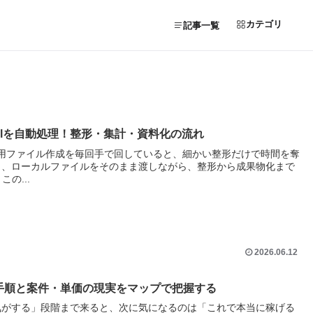
カテゴリ
記事一覧
とExcelを自動処理！整形・集計・資料化の流れ
報告用ファイル作成を毎回手で回していると、細かい整形だけで時間を奪
kを使うと、ローカルファイルをそのまま渡しながら、整形から成果物化まで
の...
2026.06.12
始める手順と案件・単価の現実をマップで把握する
書ける気がする」段階まで来ると、次に気になるのは「これで本当に稼げる