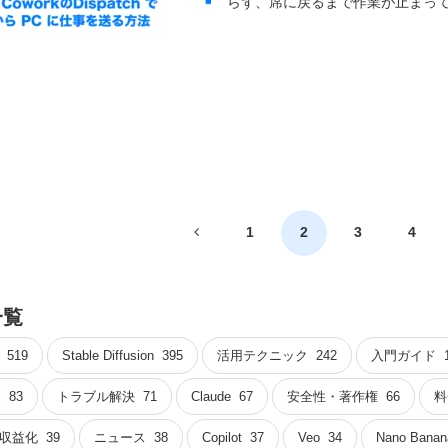
らず、席に戻るまで作業が止まってし
前
1
2
3
4
へ
一覧
519
Stable Diffusion
395
活用テクニック
242
入門ガイド
i
83
トラブル解決
71
Claude
67
安全性・著作権
66
料
収益化
39
ニュース
38
Copilot
37
Veo
34
Nano Banan