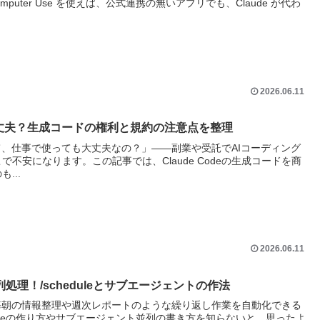
 Computer Use を使えば、公式連携の無いアプリでも、Claude が代わ
2026.06.11
用は大丈夫？生成コードの権利と規約の注意点を整理
ードって、仕事で使っても大丈夫なの？」——副業や受託でAIコーディング
不安になります。この記事では、Claude Codeの生成コードを商
...
2026.06.11
と並列処理！/scheduleとサブエージェントの作法
スクは、毎朝の情報整理や週次レポートのような繰り返し作業を自動化できる
duleの作り方やサブエージェント並列の書き方を知らないと、思ったよ