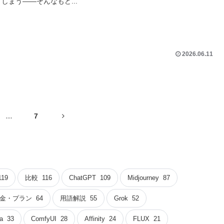
まう——そんなもど...
2026.06.11
次
…
7
へ
119
比較
116
ChatGPT
109
Midjourney
87
金・プラン
64
用語解説
55
Grok
52
a
33
ComfyUI
28
Affinity
24
FLUX
21