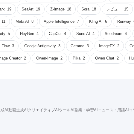
ark
19
SeaArt
19
Z-Image
18
Sora
18
レビュー
15
11
Meta AI
8
Apple Intelligence
7
Kling AI
6
Runway
xity
5
HeyGen
4
CapCut
4
Suno AI
4
Seedream
4
 Flow
3
Google Antigravity
3
Gemma
3
ImageFX
2
Co
mage Creator
2
Qwen-Image
2
Pika
2
Qwen Chat
2
Hu
成AI
動画生成AI
クリエイティブAIツール
AI副業・学習
AIニュース・用語
AI