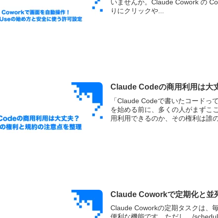
いませんか。Claude Cowork の
りにクリックや...
Claude Codeの商用利
「Claude Codeで書いたコ
を始める前に、多くの人がまずここで
用利用できるのか、その権利は誰のも
Claude Coworkで定期化
Claude Coworkの定期タ
便利な機能です。ただし、/sche