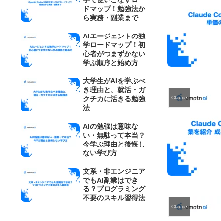
ドマップ！勉強法か
ら実務・副業まで
AIエージェントの独
学ロードマップ！初
心者がつまずかない
学ぶ順序と始め方
大学生がAIを学ぶべ
き理由と、就活・ガ
Claude
クチカに活きる勉強
法
AIの勉強は意味な
い・無駄って本当？
今学ぶ理由と後悔し
ない学び方
文系・非エンジニア
でもAI副業はでき
る？プログラミング
不要のスキル習得法
Claude