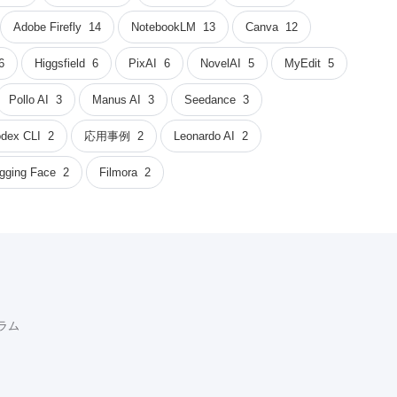
Adobe Firefly
14
NotebookLM
13
Canva
12
6
Higgsfield
6
PixAI
6
NovelAI
5
MyEdit
5
Pollo AI
3
Manus AI
3
Seedance
3
dex CLI
2
応用事例
2
Leonardo AI
2
gging Face
2
Filmora
2
コラム