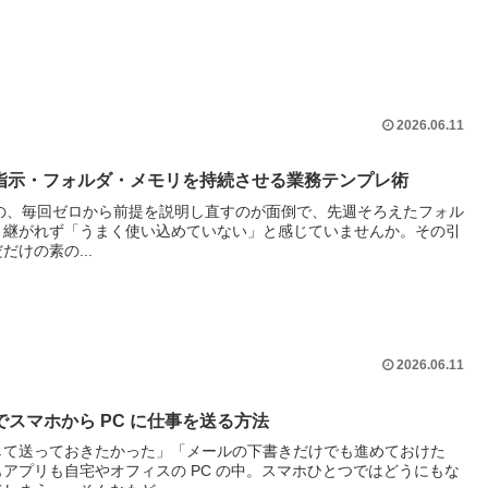
2026.06.11
jectsで指示・フォルダ・メモリを持続させる業務テンプレ術
めたものの、毎回ゼロから前提を説明し直すのが面倒で、先週そろえたフォル
き継がれず「うまく使い込めていない」と感じていませんか。その引
けの素の...
2026.06.11
atch でスマホから PC に仕事を送る方法
して送っておきたかった」「メールの下書きだけでも進めておけた
アプリも自宅やオフィスの PC の中。スマホひとつではどうにもな