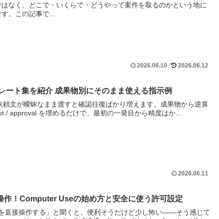
ではなく、どこで・いくらで・どうやって案件を取るのかという地に
。この記事で...
2026.06.10
2026.06.12
頼テンプレート集を紹介 成果物別にそのまま使える指示例
うでも、依頼文が曖昧なまま渡すと確認往復ばかり増えます。成果物から逆算
 / output / approval を埋めるだけで、最初の一発目から精度はか...
2026.06.11
自動操作！Computer Useの始め方と安全に使う許可設定
画面を直接操作する」と聞くと、便利そうだけど少し怖い——そう感じて