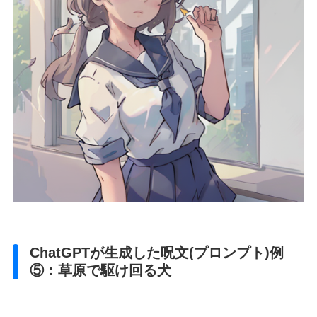
ChatGPTが生成した呪文(プロンプト)例
⑤：草原で駆け回る犬