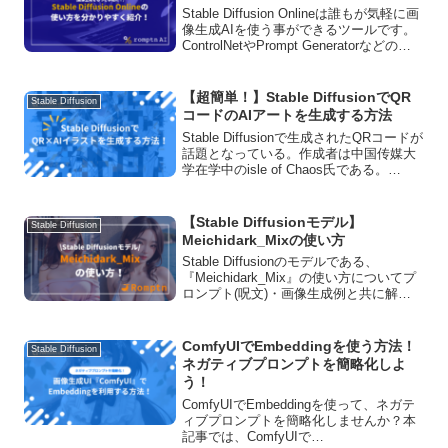
Stable Diffusion Onlineは誰もが気軽に画
像生成AIを使う事ができるツールです。
ControlNetやPrompt Generatorなどの補
助機能も使う事ができるので、初めて画
像生成AIを使う方でも安心してAI画像生
成を楽しむ事ができます。
【超簡単！】Stable DiffusionでQR
Stable Diffusion
コードのAIアートを生成する方法
Stable Diffusionで生成されたQRコードが
話題となっている。作成者は中国传媒大
学在学中のisle of Chaos氏である。
Stable DiffusionでのQRコード画像の作成
方法の解説をするのが記事の趣旨であ
る。
【Stable Diffusionモデル】
Stable Diffusion
Meichidark_Mixの使い方
Stable Diffusionのモデルである、
『Meichidark_Mix』の使い方についてプ
ロンプト(呪文)・画像生成例と共に解説
しています！商用利用の可否や、ダウン
ロード方法、おすすめVAEについてもご
紹介しています。
ComfyUIでEmbeddingを使う方法！
Stable Diffusion
ネガティブプロンプトを簡略化しよ
う！
ComfyUIでEmbeddingを使って、ネガテ
ィブプロンプトを簡略化しませんか？本
記事では、ComfyUIで