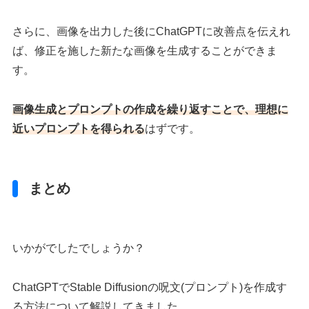
さらに、画像を出力した後にChatGPTに改善点を伝えれ
ば、修正を施した新たな画像を生成することができま
す。
画像生成とプロンプトの作成を繰り返すことで、理想に
近いプロンプトを得られる
はずです。
まとめ
いかがでしたでしょうか？
ChatGPTでStable Diffusionの呪文(プロンプト)を作成す
る方法について解説してきました。