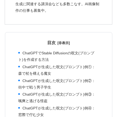
生成に関連する講演会なども多数こなす。AI画像制
作の仕事も募集中。
目次
ChatGPTでStable Diffusionの呪文(プロンプ
ト)を作成する方法
ChatGPTが生成した呪文(プロンプト)例①：
森で杖を構える魔女
ChatGPTが生成した呪文(プロンプト)例②：
街中で戦う男子学生
ChatGPTが生成した呪文(プロンプト)例③：
颯爽と逃げる怪盗
ChatGPTが生成した呪文(プロンプト)例④：
窓際で佇む少女