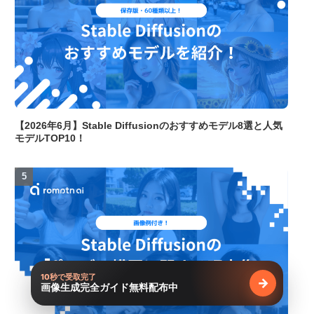
【2026年6月】Stable Diffusionのおすすめモデル8選と人気
モデルTOP10！
10秒で受取完了
→
画像生成完全ガイド無料配布中
無料で受け