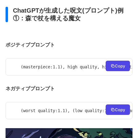
ChatGPTが生成した呪文(プロンプト)例
①：森で杖を構える魔女
ポジティブプロンプト
Copy
(masterpiece:1.1), high quality, high resolutio
ネガティブプロンプト
Copy
(worst quality:1.1), (low quality:1.1), bad ana