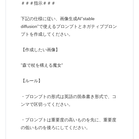
＃＃＃指示＃＃＃
下記の仕様に従い、画像生成AI”stable
diffusion”で使えるプロンプトとネガティブプロン
プトを作成してください。
【作成したい画像】
”森で杖を構える魔女”
【ルール】
・プロンプトの形式は英語の箇条書き形式で、コ
ンマで区切ってください。
・プロンプトは重要度の高いものを先に、重要度
の低いものを後ろにしてください。