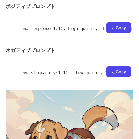
ポジティブプロンプト
Copy
(masterpiece:1.1), high quality, high resolutio
ネガティブプロンプト
Copy
(worst quality:1.1), (low quality:1.1), bad ana