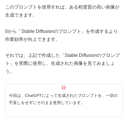
このプロンプトを使用すれば、ある程度質の高い画像が
生成できます。
0から「Stable Diffusionのプロンプト」を作成するより、
作業効率が向上できます。
それでは、上記で作成した「Stable Diffusionのプロンプ
ト」を実際に使用し、生成された画像を見てみましょ
う。
今回は、ChatGPTによって生成されたプロンプトを、一切の
手直しをせずにそのまま使用しています。