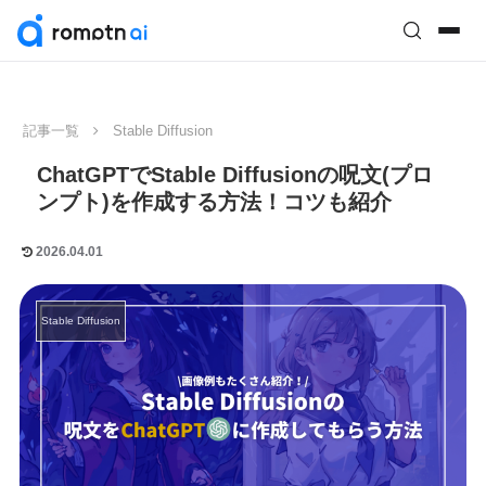
記事一覧
Stable Diffusion
ChatGPTでStable Diffusionの呪文(プロ
ンプト)を作成する方法！コツも紹介
2026.04.01
Stable Diffusion