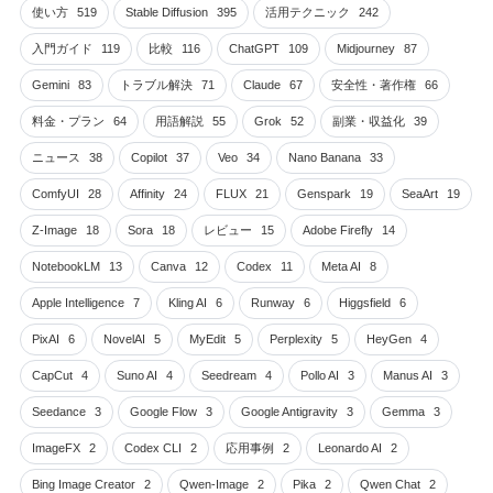
使い方
519
Stable Diffusion
395
活用テクニック
242
入門ガイド
119
比較
116
ChatGPT
109
Midjourney
87
Gemini
83
トラブル解決
71
Claude
67
安全性・著作権
66
料金・プラン
64
用語解説
55
Grok
52
副業・収益化
39
ニュース
38
Copilot
37
Veo
34
Nano Banana
33
ComfyUI
28
Affinity
24
FLUX
21
Genspark
19
SeaArt
19
Z-Image
18
Sora
18
レビュー
15
Adobe Firefly
14
NotebookLM
13
Canva
12
Codex
11
Meta AI
8
Apple Intelligence
7
Kling AI
6
Runway
6
Higgsfield
6
PixAI
6
NovelAI
5
MyEdit
5
Perplexity
5
HeyGen
4
CapCut
4
Suno AI
4
Seedream
4
Pollo AI
3
Manus AI
3
Seedance
3
Google Flow
3
Google Antigravity
3
Gemma
3
ImageFX
2
Codex CLI
2
応用事例
2
Leonardo AI
2
Bing Image Creator
2
Qwen-Image
2
Pika
2
Qwen Chat
2