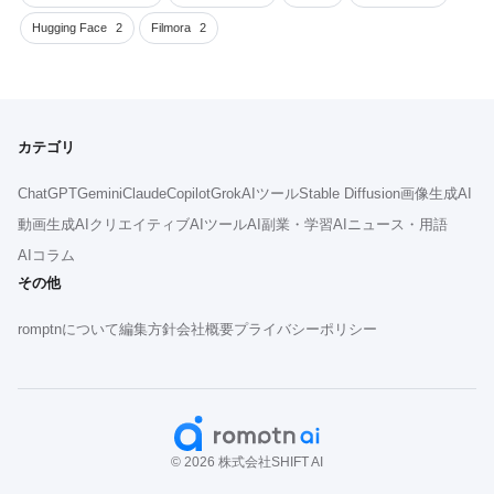
Hugging Face
2
Filmora
2
カテゴリ
ChatGPT
Gemini
Claude
Copilot
Grok
AIツール
Stable Diffusion
画像生成AI
動画生成AI
クリエイティブAIツール
AI副業・学習
AIニュース・用語
AIコラム
その他
romptnについて
編集方針
会社概要
プライバシーポリシー
© 2026 株式会社SHIFT AI