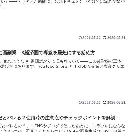
たい」——そう考えた瞬間に、公式ドキュメントだけでは流れが繋が
..
2026.05.20
2026.05.21
ョート動画副業！X経済圏で導線を最短にする始め方
、似たような AI 動画ばかりで埋もれていく――この徒労感の正体
にあります。YouTube Shorts と TikTok が企業と専業クリエ
2026.05.20
2026.05.21
生成だとバレる？使用時の注意点やチェックポイントを解説！
成だとバレるの？」「SNSやブログで使ったあとに、トラブルにならな
ばいいのか、正直よくわからない」Grokの画像生成はかなり自然に