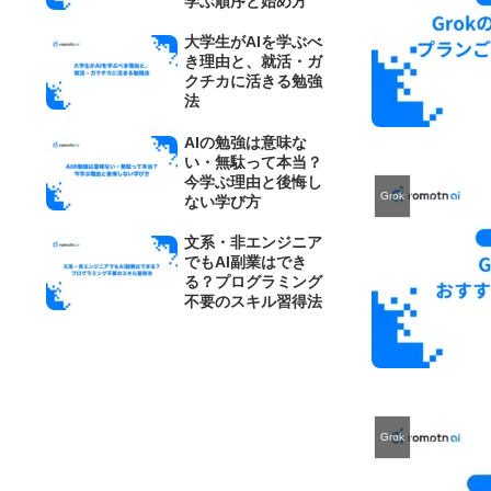
学ぶ順序と始め方
大学生がAIを学ぶべ
き理由と、就活・ガ
クチカに活きる勉強
法
AIの勉強は意味な
い・無駄って本当？
今学ぶ理由と後悔し
Grok
ない学び方
文系・非エンジニア
でもAI副業はでき
る？プログラミング
不要のスキル習得法
Grok