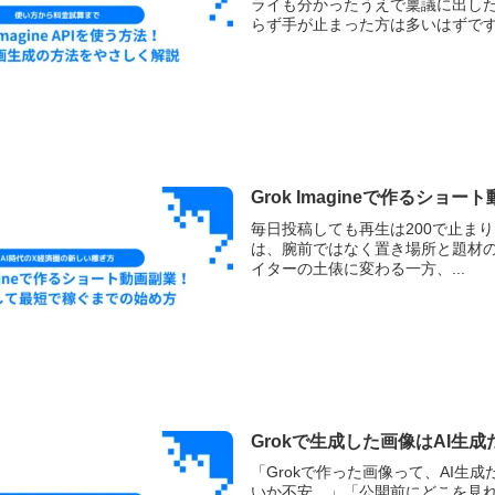
ライも分かったうえで稟議に出し
らず手が止まった方は多いはずです.
Grok Imagineで作るシ
毎日投稿しても再生は200で止まり
は、腕前ではなく置き場所と題材の選び方
イターの土俵に変わる一方、...
Grokで生成した画像はAI
「Grokで作った画像って、AI生
いか不安…」「公開前にどこを見れ