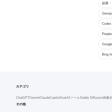
副業・
Gensp
Codex
Perple
Google
Bing I
カテゴリ
ChatGPT
Gemini
Claude
Copilot
Grok
AIツール
Stable Diffusion
画像生
その他