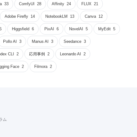
a
33
ComfyUI
28
Affinity
24
FLUX
21
Adobe Firefly
14
NotebookLM
13
Canva
12
6
Higgsfield
6
PixAI
6
NovelAI
5
MyEdit
5
Pollo AI
3
Manus AI
3
Seedance
3
dex CLI
2
応用事例
2
Leonardo AI
2
gging Face
2
Filmora
2
コラム