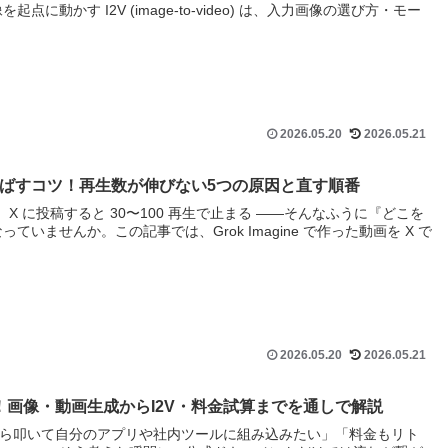
に動かす I2V (image-to-video) は、入力画像の選び方・モー
2026.05.20
2026.05.21
 X で伸ばすコツ！再生数が伸びない5つの原因と直す順番
たのに、X に投稿すると 30〜100 再生で止まる ——そんなふうに『どこを
いませんか。この記事では、Grok Imagine で作った動画を X で
2026.05.20
2026.05.21
使う方法！画像・動画生成からI2V・料金試算までを通しで解説
Python から叩いて自分のアプリや社内ツールに組み込みたい」「料金もリト