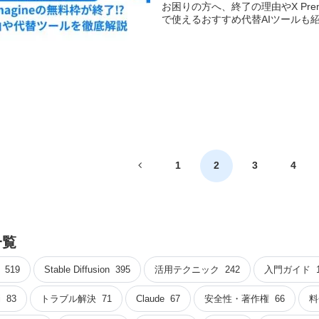
お困りの方へ、終了の理由やX Pre
で使えるおすすめ代替AIツールも
前
1
2
3
4
へ
一覧
519
Stable Diffusion
395
活用テクニック
242
入門ガイド
i
83
トラブル解決
71
Claude
67
安全性・著作権
66
料