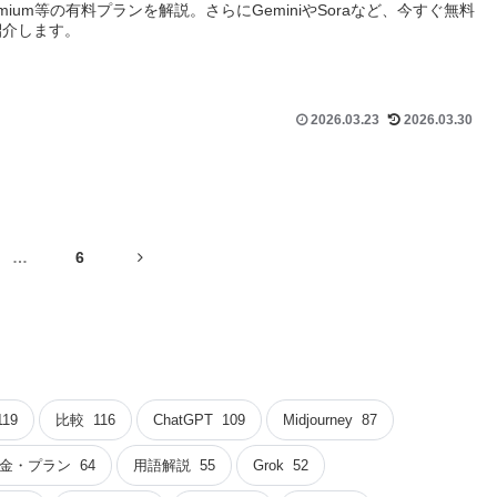
mium等の有料プランを解説。さらにGeminiやSoraなど、今すぐ無料
紹介します。
2026.03.23
2026.03.30
次
…
6
へ
119
比較
116
ChatGPT
109
Midjourney
87
金・プラン
64
用語解説
55
Grok
52