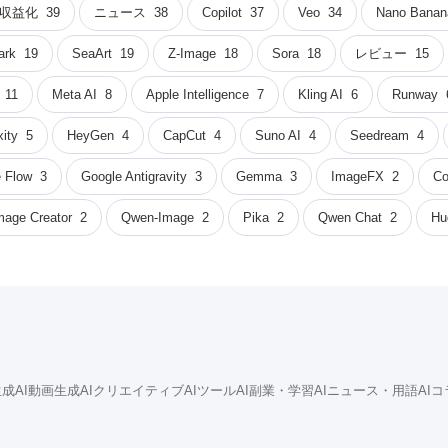
収益化
39
ニュース
38
Copilot
37
Veo
34
Nano Banan
ark
19
SeaArt
19
Z-Image
18
Sora
18
レビュー
15
11
Meta AI
8
Apple Intelligence
7
Kling AI
6
Runway
xity
5
HeyGen
4
CapCut
4
Suno AI
4
Seedream
4
 Flow
3
Google Antigravity
3
Gemma
3
ImageFX
2
Co
mage Creator
2
Qwen-Image
2
Pika
2
Qwen Chat
2
Hu
成AI
動画生成AI
クリエイティブAIツール
AI副業・学習
AIニュース・用語
AI