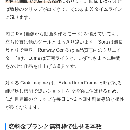
が同じ画面で完結する設計
にあります。画像 1 枚を渡せ
ば数秒のクリップが出てきて、そのまま X タイムライン
に流せます。
同じ I2V (画像から動画を作るモード) を備えていても、
立ち位置は他のツールとはっきり違います。Sora は最長
尺寄りで重厚、Runway Gen-3 は高品質志向のクリエイ
ター向け、Luma は実写ライクと、いずれも 1 本に時間
をかけて作品を仕上げる道具です。
対する Grok Imagine は、Extend from Frame と呼ばれる
継ぎ足し機能で短いショットを段階的に伸ばせるため、
似た世界観のクリップを毎日 1〜2 本回す副業導線と相性
が良くなります。
②料金プランと無料枠で出せる本数