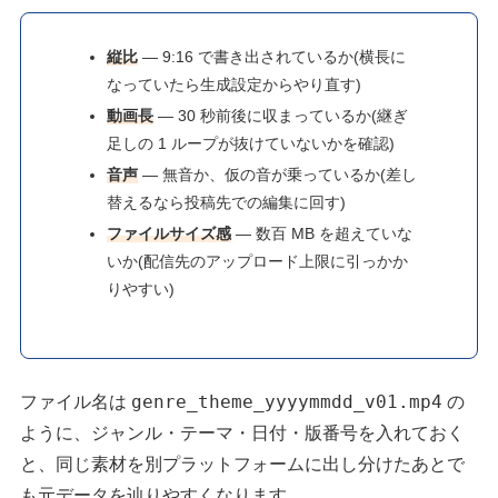
縦比
— 9:16 で書き出されているか(横長に
なっていたら生成設定からやり直す)
動画長
— 30 秒前後に収まっているか(継ぎ
足しの 1 ループが抜けていないかを確認)
音声
— 無音か、仮の音が乗っているか(差し
替えるなら投稿先での編集に回す)
ファイルサイズ感
— 数百 MB を超えていな
いか(配信先のアップロード上限に引っかか
りやすい)
genre_theme_yyyymmdd_v01.mp4
ファイル名は
の
ように、ジャンル・テーマ・日付・版番号を入れておく
と、同じ素材を別プラットフォームに出し分けたあとで
も元データを辿りやすくなります。