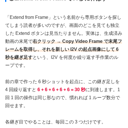
「Extend from Frame」という名前から専用ボタンを探し
てしまう読者が多いのですが、画面のどこを見ても独立
した Extend ボタンは見当たりません。実体は、生成済み
動画の末尾で
右クリック → Copy Video Frame で末尾フ
レームを取得し、それを新しい I2V の起点画像にして 6
秒を継ぎ足す
という、I2V を何度か繰り返す手作業のル
ープです。
前の章で作った 6 秒ショットを起点に、この継ぎ足しを
4 回繰り返すと
6 + 6 + 6 + 6 + 6 = 30 秒
に到達します。1
回 1 回の操作は同じ形なので、慣れれば 1 ループ数分で
回せます。
各継ぎ目でやることは、毎回この 3 つだけです。