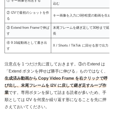
① キー画像を用意する
込む
② I2Vで最初のショットを作
キー画像を入力に6秒程度の動画を生成
る
③ Extend from Frameで伸ば
末尾フレームを継ぎ足して30秒まで延
す
長
④ 9:16縦動画として書き出
X / Shorts / TikTok に回せる形で出力
す
注意点を 1 つだけ先に渡しておきます。③の Extend は
「Extend ボタンを押せば勝手に伸びる」ものではなく、
生成済み動画から Copy Video Frame を右クリックで呼
び出し、末尾フレームを I2V に戻して継ぎ足すループ作
業
です。専用ボタンを探して詰まる読者が多いため、手
順としては I2V を何度か繰り返す形になることを先に押
さえておいてください。