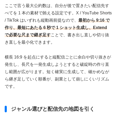
ここで言う最大公約数は、自分が後で置きたい配信先す
べてを 1 本の素材で賄える設定です。X / YouTube Shorts
/ TikTok はいずれも縦動画前提なので、
最初から 9:16 で
作り、最短にあたる 6 秒で 1 ショット生成し、Extend
で必要な尺まで継ぎ足す
ことで、書き出し直しや切り抜
き直しを最小化できます。
横長 16:9 を起点にすると縦配信ごとに余白や切り抜きが
発生し、長尺を一発生成しようとすると破綻時の作り直
し範囲が広がります。短く確実に生成して、確かめなが
ら継ぎ足していく順番が、副業として崩しにくいリズム
です。
ジャンル選びと配信先の地図を引く