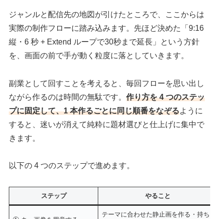
ジャンルと配信先の地図が引けたところで、ここからは
実際の制作フローに踏み込みます。先ほど決めた「9:16
縦・6 秒 + Extend ループで30秒まで延長」という方針
を、画面の前で手が動く粒度に落としていきます。
副業として回すことを考えると、毎回フローを思い出し
ながら作るのは時間の無駄です。
作り方を 4 つのステッ
プに固定して、1 本作るごとに同じ順番をなぞる
ように
すると、迷いが消えて純粋に題材選びと仕上げに集中で
きます。
以下の 4 つのステップで進めます。
ステップ
やること
テーマに合わせた静止画を作る・持ち