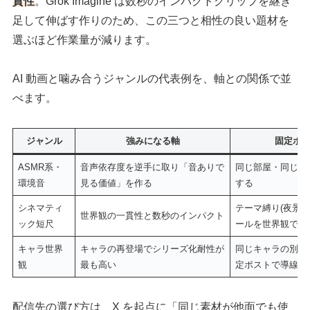
貫性
。Grok Imagine は数秒のインパクトクリップを継ぎ
足して伸ばす作りのため、この三つと相性の良い題材を
選ぶほど作業量が減ります。
AI 動画と噛み合うジャンルの代表例を、軸との関係で並
べます。
ジャンル
強みになる軸
固定ポ
ASMR系・
音声依存度を逆手に取り「音ありで
同じ部屋・同じ素
環境音
見る価値」を作る
する
シネマティ
テーマ縛り(夜景
世界観の一貫性と数秒のインパクト
ック短尺
ールを世界観で見
キャラ世界
キャラの再登場でシリーズ化耐性が
同じキャラの別シ
観
最も高い
定ポストで導線化
配信先の選び方は、X を起点に「同じ素材が他面でも使