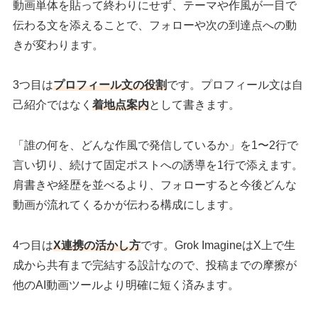
動画単体を貼って終わりにせず、テーマや作風が一目で
伝わる文を添えることで、フォローや次の到達点への動
きが変わります。
3つ目は
プロフィール文の役割
です。プロフィール文は自
己紹介ではなく
着地点案内
として書きます。
「誰の何を、どんな作風で発信しているか」を1〜2行で
言い切り、続けて固定ポストへの誘導を1行で添えます。
肩書きや経歴を並べるより、フォローすると今後どんな
動画が流れてくるかが伝わる構成にします。
4つ目は
X連携の活かし方
です。Grok ImagineはX上で生
成から共有まで完結する設計なので、投稿までの摩擦が
他のAI動画ツールより明確に短く済みます。