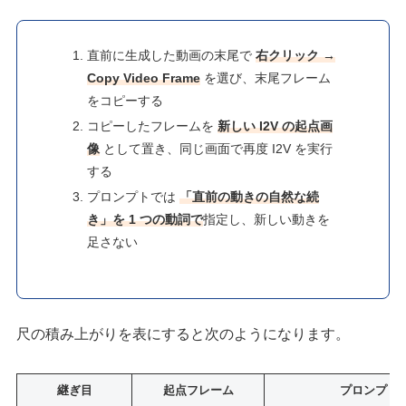
直前に生成した動画の末尾で
右クリック →
Copy Video Frame
を選び、末尾フレーム
をコピーする
コピーしたフレームを
新しい I2V の起点画
像
として置き、同じ画面で再度 I2V を実行
する
プロンプトでは
「直前の動きの自然な続
き」を 1 つの動詞で
指定し、新しい動きを
足さない
尺の積み上がりを表にすると次のようになります。
継ぎ目
起点フレーム
プロンプト