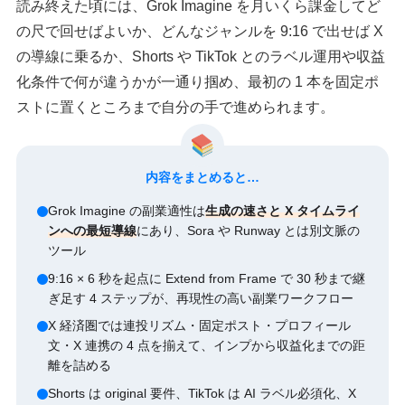
読み終えた頃には、Grok Imagine を月いくら課金してど
の尺で回せばよいか、どんなジャンルを 9:16 で出せば X
の導線に乗るか、Shorts や TikTok とのラベル運用や収益
化条件で何が違うかが一通り掴め、最初の 1 本を固定ポ
ストに置くところまで自分の手で進められます。
内容をまとめると…
Grok Imagine の副業適性は
生成の速さと X タイムライ
ンへの最短導線
にあり、Sora や Runway とは別文脈の
ツール
9:16 × 6 秒を起点に Extend from Frame で 30 秒まで継
ぎ足す 4 ステップが、再現性の高い副業ワークフロー
X 経済圏では連投リズム・固定ポスト・プロフィール
文・X 連携の 4 点を揃えて、インプから収益化までの距
離を詰める
Shorts は original 要件、TikTok は AI ラベル必須化、X