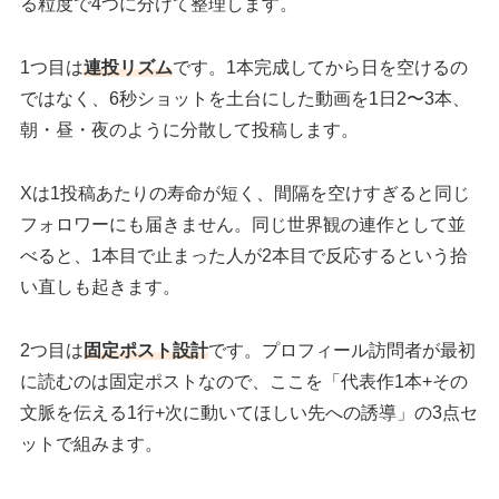
る粒度で4つに分けて整理します。
1つ目は
連投リズム
です。1本完成してから日を空けるの
ではなく、6秒ショットを土台にした動画を1日2〜3本、
朝・昼・夜のように分散して投稿します。
Xは1投稿あたりの寿命が短く、間隔を空けすぎると同じ
フォロワーにも届きません。同じ世界観の連作として並
べると、1本目で止まった人が2本目で反応するという拾
い直しも起きます。
2つ目は
固定ポスト設計
です。プロフィール訪問者が最初
に読むのは固定ポストなので、ここを「代表作1本+その
文脈を伝える1行+次に動いてほしい先への誘導」の3点セ
ットで組みます。