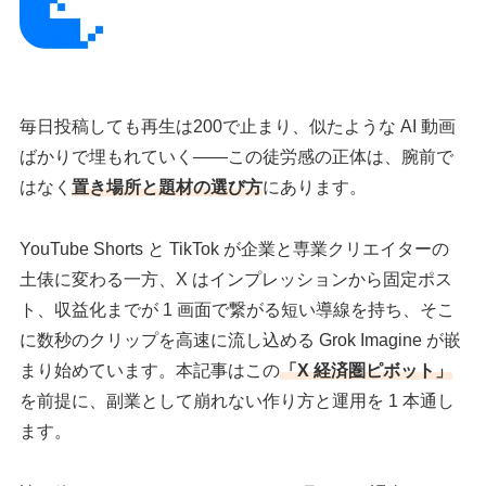
毎日投稿しても再生は200で止まり、似たような AI 動画
ばかりで埋もれていく――この徒労感の正体は、腕前で
はなく
置き場所と題材の選び方
にあります。
YouTube Shorts と TikTok が企業と専業クリエイターの
土俵に変わる一方、X はインプレッションから固定ポス
ト、収益化までが 1 画面で繋がる短い導線を持ち、そこ
に数秒のクリップを高速に流し込める Grok Imagine が嵌
まり始めています。本記事はこの
「X 経済圏ピボット」
を前提に、副業として崩れない作り方と運用を 1 本通し
ます。