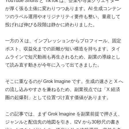
YouTube Shorts と TikTok は、企業や専業クリエイター
が厚く張る土俵に変わりつつあります。AI 生成コンテン
ツのラベル運用やオリジナリティ要件も整い、量産して
投げれば伸びる段階は静かに終わりました。
一方の X は、インプレッションからプロフィール、固定
ポスト、収益化までの距離が短い構造を持ちます。タイ
ムラインで短尺動画も再生されるため、副業の導線とし
て読み直す動きが今年に入って出てきました。
そこに重なるのが Grok Imagine です。生成の速さと X へ
の流し込みやすさを兼ねるため、副業視点では「X 経済
圏の起爆剤」として位置づけ直す価値があります。
この記事では、まず Grok Imagine を副業前提で押さえ、
ジャンルと配信先の地図を引き、I2V から30秒尺の書き