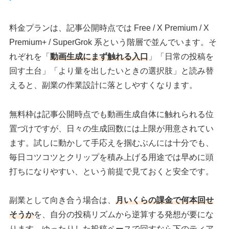
料金プランは、記事公開時点では Free / X Premium / X
Premium+ / SuperGrok 系という階層で並んでいます。そ
れぞれを「
動画生成にまず触れる入口
」「日常の投稿を
回す土台」「より量を出したいときの選択肢」と読み替
えると、副業の作業設計に落としやすくなります。
無料枠は記事公開時点でも動画生成自体に触れられる位
置づけですが、日々の生成回数には上限が用意されてい
ます。試しに動かして手応えを掴むぶんには十分でも、
毎日コツコツとクリップを積み上げる用途では早めに頭
打ちになりやすい、という前提で見ておくと安全です。
副業として向き合う場合は、
月いくらの課金で何本回せ
そうか
を、自分の投稿リズムから逆算する発想が要にな
ります。ゆったりした投稿ペースで回すなら下のティア