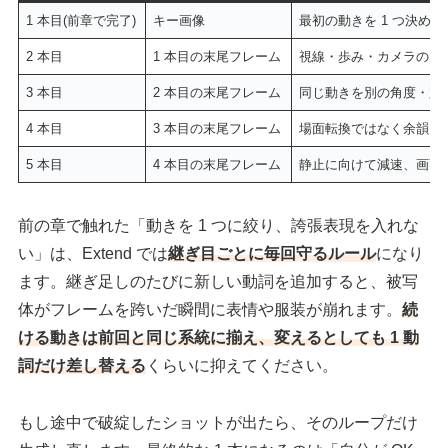
1 本目(前章で完了)
キー画像
最初の動きを 1 つ決める
2 本目
1 本目の末尾フレーム
視線・歩み・カメラのどれ
3 本目
2 本目の末尾フレーム
同じ動きを別の角度・距
4 本目
3 本目の末尾フレーム
場面転換ではなく余韻に
5 本目
4 本目の末尾フレーム
静止に向けて減速、画面
前の章で触れた「動きを 1 つに絞り、誇張表現を入れな
い」は、Extend では
継ぎ目ごとに毎回守るルール
になり
ます。継ぎ足しのたびに新しい動詞を追加すると、被写
体がフレームを跨いだ瞬間に表情や服装が崩れます。
続
ける動きは前回と同じ系統に揃え、変えるとしても 1 動
詞だけ差し替える
くらいに抑えてください。
もし途中で破綻したショットが出たら、そのループだけ