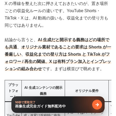
X の導線を整えた次に押さえておきたいのが、置き場所
ごとの収益化ルールの違いです。YouTube Shorts・
TikTok・X は、AI 動画の扱いも、収益化までの登り方も
同じではありません。
結論から言うと、
AI 生成だと開示する義務はどの場所で
も共通
、
オリジナル素材であることの要求は Shorts が一
番厳しい
、
収益化までの登り方は Shorts と TikTok がフ
ォロワー / 再生の閾値、X は有料プラン加入とインプレッ
ションの組み合わせ
です。まずは横並びで眺めます。
プラッ
AI 生成コンテンツの開示
トフォ
オリジナル要件
義務
ーム
10秒で受取完了
→
画像生成完全ガイド無料配布中
無料で受け
既存動画の流用や再アッ
Yo
視聴者が誤解しうる合
プロードはパートナープ
ム
YouTube
成・改変は投稿時に申告