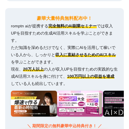
豪華大量特典無料配布中！
romptn aiが提携する
完全無料のAI副業セミナー
では収入
UPを目指すための生成AI活用スキルを学ぶことができま
す。
ただ知識を深めるだけでなく、実際にAIを活用して稼いで
いる人から、しっかりと
収入に直結させるためのAIスキル
を学ぶことができます。
現在、
20万人以上
の人が収入UPを目指すための実践的な生
成AI活用スキルを身に付けて、
100万円以上の収益を達成
している人も続出しています。
＼ 期間限定の無料豪華申込特典付き！ ／