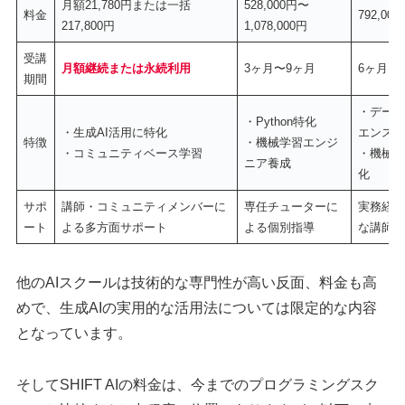
月額21,780円または一括
528,000円〜
料金
792,000
217,800円
1,078,000円
受講
月額継続または永続利用
3ヶ月〜9ヶ月
6ヶ月
期間
・データ
・Python特化
・生成AI活用に特化
エンス
特徴
・機械学習エンジ
・コミュニティベース学習
・機械学
ニア養成
化
サポ
講師・コミュニティメンバーに
専任チューターに
実務経験
ート
よる多方面サポート
よる個別指導
な講師陣
他のAIスクールは技術的な専門性が高い反面、料金も高
めで、生成AIの実用的な活用法については限定的な内容
となっています。
そしてSHIFT AIの料金は、今までのプログラミングスク