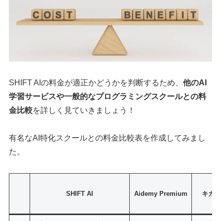
SHIFT AIの料金が適正かどうかを判断するため、
他のAI
学習サービスや一般的なプログラミングスクールとの料
金比較
を詳しく見ていきましょう！
有名なAI特化スクールとの料金比較表を作成してみまし
た。
SHIFT AI
Aidemy Premium
キカ