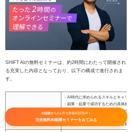
SHIFT AIの無料セミナーは、約2時間にわたって開催され
る充実した内容となっており、以下の構成で進行されま
す。
・AI時代に求められるスキルとキャリ
・副業・起業で成功するための具体的
前半（開始〜約2時間）
・最新のAI技術トレンドと市場動向の
未経験から1ヶ月で月収8万円UP！
・AIツールを使った実務効率化の実演
完全無料AI副業セミナーをみてみる
・実際の成功事例とその背景にある戦